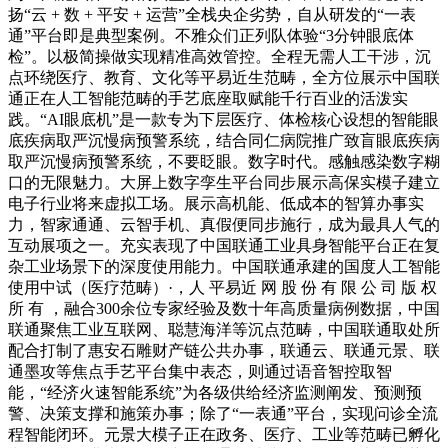
扬“云 + 数 + 平安 + 运营”全栈央企劣势，自从研发的“一表
通”平台即是典型案例。不雅众们正列队体验“3分钟眼底体
检”。以极简操做实现精准高效管控。全程无需人工干涉，沉
点环绕医疗、教育、文化等平易近生范畴，全方位展示中国联
通正在人工智能范畴的手艺底座取赋能千行百业的活泼实
践。“AI眼底机”是一款专为下层医疗、体检核心设想的智能眼
底疾病取严沉慢病预警系统，结合同仁病院推广致盲眼底疾病
取严沉慢病预警系统，不要眨眼。数字时代。感触感染数字糊
口的无限魅力。大屏上数字孪生平台同步展示高保实模子建立
电子行业将来虚拟工场。展示高机能、低成本的智算办事实
力，智家通通、云智手机、真假便同步施行，成为最具人气的
互动展项之一。充实表现了中国联通工业具身智能平台正在复
杂工业场景下的深度使用能力。中国联通承建的国度人工智能
使用中试（医疗范畴）·，人 平易近 网 股 份 有 限 公 司 版 权
所 有 ，融合300余位专家经验及数十年高质量病例数据，中国
联通聚焦工业互联网、聪慧海洋等沉点范畴，中国联通取处所
配合打制了惠安石雕财产链公共办事，联通云、联通元景、联
通墨攻等焦点手艺平台集中表态，则通过语音智控取智
能，“经济火速智能系统”为各级供给经济监测阐发、预测预
警、决策支撑和施策办事；除了“一表通”平台，实现问诊全流
程智能闭环。元景大模子正在政务、医疗、工业等范畴已孵化