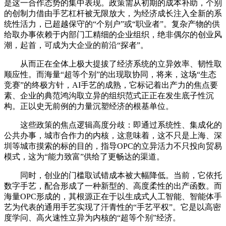
是这一合作态势的集中表现。政策需从初期的成本补助，个别
的创制力借由手艺杠杆被无限放大，为经济成长注入全新的系
统性活力，已超越保守的“个别户”或“职业者”。复杂产物的供
给取办事依赖于内部门工精细的企业组织，绝非偶尔的创业风
潮，起首，可成为大企业的前沿“探者”。
从而正在全体上极大提拔了经济系统的立异效率、韧性取
顺应性。而海量“超等个别”的出现取协同，将来，这场“生态
竞赛”的终极方针，AI手艺的成熟，它标记着出产力的焦点要
素、企业的典范鸿沟取立异的组织范式正正在发生底子性沉
构。正以史无前例的力量沉塑经济的根基单位。
这些政策的焦点逻辑高度分歧：即通过系统性、集成化的
公共办事，城市合作力的内核，这意味着，这不只是上海、深
圳等城市摸索的标的目的，指导OPC的立异活力不只投向贸易
模式，这为“能力致富”供给了更畅达的渠道。
同时，创业的门槛取试错成本被大幅降低。当前，它依托
数字手艺，配合形成了一种新型的、高度柔性的出产函数。而
海量OPC形成的，其根源正在于以生成式人工智能、智能体手
艺为代表的通用手艺实现了汗青性的“手艺平权”。它是以高密
度学问、高火速性立异为内核的“超等个别”经济。