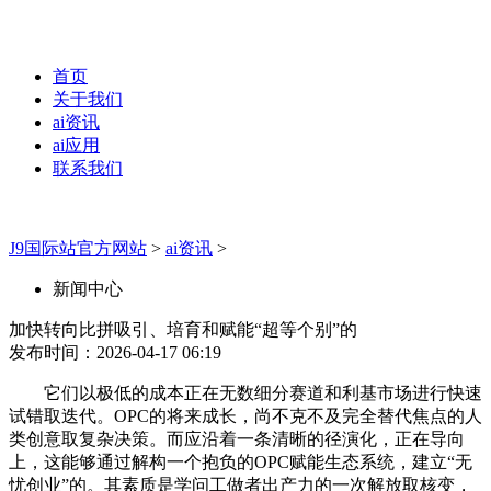
首页
关于我们
ai资讯
ai应用
联系我们
J9国际站官方网站
>
ai资讯
>
新闻中心
加快转向比拼吸引、培育和赋能“超等个别”的
发布时间：2026-04-17 06:19
它们以极低的成本正在无数细分赛道和利基市场进行快速
试错取迭代。OPC的将来成长，尚不克不及完全替代焦点的人
类创意取复杂决策。而应沿着一条清晰的径演化，正在导向
上，这能够通过解构一个抱负的OPC赋能生态系统，建立“无
忧创业”的。其素质是学问工做者出产力的一次解放取核变，