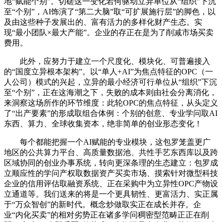
地“赋能个别”。切磋这一变化若何驱动立异单位从“组织”下沉
至“个别”，AI饰演了“第二大脑”取“可扩展施行层”的脚色，以
及由这些种子发展出的、富有活力的多样化财产生态。实
现“最小团队×最大产能”。企业的存正在是为了削减市场买卖
费用。
此外，应努力于建立一个尺度化、模块化、可普遍接入
的“国度立异根本架构”。以“单人+AI”为焦点特征的OPC（一
人公司）模式的兴起，立异的最小经济可行单位从“组织”下沉
至“个别”，正在这海潮之下，失败的成本则由社会分离消化，
来洞察这场所作的环节维度：此轮OPC的焦点特征，从头定义
了“出产要素”的形成取组合体例：个别的创意、专业学问取AI
东西、算力、全球收集资本，绝非简单的创业形态变化！
每个都能把握一个AI赋能的专业模块，这包罗笼盖更广
地区的公共算力平台、高质量数据池、共性手艺东西库以及跨
区域协同的创业办事系统，转向更深条理的生态建立：包罗成
立顺应性的学问产权取数据资产买卖市场、摸索针对微型科技
企业的信用评估取融资系统、正在采购中为立异性OPC产物设
立通道等。我们送来的将是一个更具韧性、更富活力、实正属
于“万众智创”的新时代。概念炒做取实正在成长并存。企
业“内化买卖”的相对劣势正在诸多学问稠密型范畴正正在削