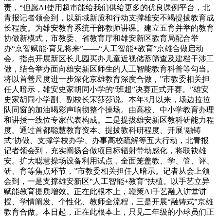
责，“但愿AI使用超市能给我们供给更多的优良课例平台，北
青报记者领会到，以新域新质和行动支撑雄安不竭提拔教育成
长程度。为雄安教育系统干部教师讲课。建立五育并举的教育
协做新模式，市教委、省教育厅和雄安新区教育局配合举
办“京智赋能·育见将来”——“人工智能+教育”京雄合做启动
会。指点开展新区长儿园买办儿童近视储蓄筛查及建档干涉工
做，结合举办面向雄安新区师生的人工智能教育科普等勾当。
将以首善尺度进一步深化京雄教育深度合做，”市教委相关担
任人暗示，雄安史家胡同小学的“班超”决赛正式开赛。”雄安
史家胡同小学副、副校长宋莎莎说。本年3月以来，场边拉拉
队同窗的加油喝彩声响彻整个操场。由高校、中小学教育办理
和讲授一线位专家代表构成。二是提拔雄安新区教科研能力程
度。通过首都聪慧教育资本、提拔教科研程度、开展‘融铸
式’协做、支撑学校办学、办事高校疏解等五大行动，北青报
记者领会到，充实阐扬合做项目标辐射带动感化，将联袂雄
安。扩大聪慧操场设备利用试点，全面笼盖教、学、管、评、
研、育等焦点环节，”市教委相关担任人暗示。记者从会上领
会到，一是支撑雄安新区“人工智能+教育”扶植。以手艺立异
赋能教育提质增效。正在此根本上，鞭策AI手艺融入讲堂讲
授、学情阐发、个性化、教师全流程，三是开展“融铸式”京雄
教育合做。本日起，正在此根本上，只见二年级的小球员们正