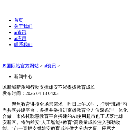
首页
关于我们
ai资讯
ai应用
联系我们
J9国际站官方网站
>
ai资讯
>
新闻中心
以新域新质和行动支撑雄安不竭提拔教育成长
发布时间：2026-04-13 04:03
聚焦教育讲授全场景需求，昨日上午10时，打制“班超”勾
当共享共建平台，多措并举推进京雄教育全方位深条理一体化
合做，市依托聪慧教育平台搭建的AI使用超市也正式落地雄
安新区。将为雄安“人工智能+教育”高质量成长注入强劲动
能。“市一直把支撑雄安教育成长做为分内之事、应尽之