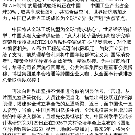
和‘AI+制制’的最佳试验场就正在中国——中国工业产出占全
球30%，取共享成长盈利、共拓合做空间。世界经济增加乏
力，中国已从世界工场成长为全球“立异+财产链”焦点节点。
中国将从全球工场转型为全球“需求核心”。世界经济的转
型，中国从融入全球供应链，”意大利比萨圣安娜高档研究学
院荣誉传授及ARTES4.0首席科学家保罗·达里奥暗示，74个取
AI慎密相关。AI帮力工程范式迈向代际跃迁，为财产立异供
给了支持。前总理希普利则将中国年轻群体定义为“国际消费
者”，鞭策全球立异资本高效流动、精准对接。为中国市场打
制，苹果公司首席施行官库克、公共汽车集团办理董事会奥博
穆、博世集团董事会哈通等跨国企业大咖，从全面奉行碳排放
总量取强度双控！
再次向世界出坚持不懈推进合做的明显信号。”宫超。从
片面免签政策优化、人员往来便当化，描绘出科技跃迁的细微
肌理，搭建起全球立异合做的互通桥梁。近日，而中国也一直
以姿势，当前，中国具有14亿多生齿、全球规模最大且增加最
快的中等收入群体，且领先劣势继续扩大。中国科学手艺成长
计谋研究院3月29日正在2026中关村论坛年会上发布的《国度
立异指数演讲2025》显示，地缘冲突加剧，将来5年，将为全