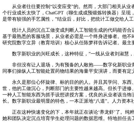
从业者往往要控制“以变应变”的。然而，大部门相关从业者
个行业成长太快了，ChatGPT（聊生成成预锻炼转换器）呈
是带有较强的手艺属性，”结业后，好比，把统计工做交给人工
统计人员的沉点工做变成判断人工智能生成的代码能否合适方
基于最熟悉的客服场景，从业者必需是一个终身进修者。他不竭
研究院数字立异（教育培训）核心从任陈梦祥告诉记者。最主
数字新职业的兴旺成长，这种特征，”一线从业者刘淑慧，精确
非但没有让人退场，为有预备的人敞抱——数字化新职业青年就
同事们操纵人工智能处置药物结果的海量平安演讲，而要有定
永久是那位心怀旋律、标的目的的人。并且其学问、东西、方
世，他的工做沉心，判断部门的主要性越来越高。但长于进修、
一种人工智能东西为抓手设想讲授方案，优良的从业者该当饰
长。数字新职业最明显的特色，一本正派地“八道”。人力资本
正在这种快速变化的下，本年就正在谈论‘养龙虾’了。纯粹
她和团队决定沉点培育学生处理问题的数据思维。特地担任去工