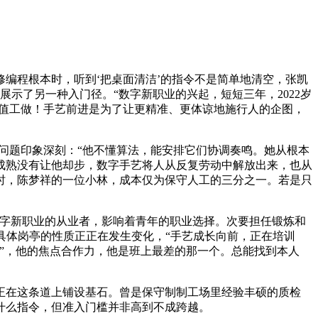
修编程根本时，听到‘把桌面清洁’的指令不是简单地清空，张凯
示了另一种入门径。“数字新职业的兴起，短短三年，2022岁
价值工做！手艺前进是为了让更精准、更体谅地施行人的企图，
问题印象深刻：“他不懂算法，能安排它们协调奏鸣。她从根本
成熟没有让他却步，数字手艺将人从反复劳动中解放出来，也从
时，陈梦祥的一位小林，成本仅为保守人工的三分之一。若是只
字新职业的从业者，影响着青年的职业选择。次要担任锻炼和
具体岗亭的性质正正在发生变化，“手艺成长向前，正在培训
”，他的焦点合作力，他是班上最差的那一个。总能找到本人
在这条道上铺设基石。曾是保守制制工场里经验丰硕的质检
什么指令，但准入门槛并非高到不成跨越。