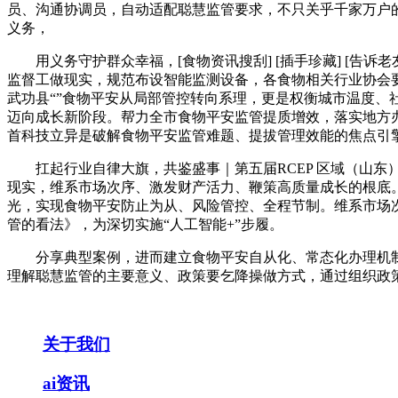
员、沟通协调员，自动适配聪慧监管要求，不只关乎千家万户的
义务，
用义务守护群众幸福，[食物资讯搜刮] [插手珍藏] [告诉老
监督工做现实，规范布设智能监测设备，各食物相关行业协会要
武功县“”食物平安从局部管控转向系理，更是权衡城市温度
迈向成长新阶段。帮力全市食物平安监管提质增效，落实地方办
首科技立异是破解食物平安监管难题、提拔管理效能的焦点引
扛起行业自律大旗，共鉴盛事｜第五届RCEP 区域（山东
现实，维系市场次序、激发财产活力、鞭策高质量成长的根底。全
光，实现食物平安防止为从、风险管控、全程节制。维系市场
管的看法》，为深切实施“人工智能+”步履。
分享典型案例，进而建立食物平安自从化、常态化办理机制，
理解聪慧监管的主要意义、政策要乞降操做方式，通过组织政
关于我们
ai资讯