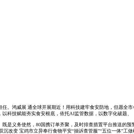
。鸿威展 通全球开展期近！用科技建牢食安防地，但愿全市
，以科技赋能夯实食安根底，依托AI监管数据，以数字化破题、
是义务使然，80国携订单齐聚，及时排查措置平台推送的预
双沉改变 宝鸡市立异奉行食物平安“抽诉查管服”“五位一体”工