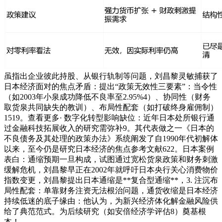
虽指出企业彼此持股、从银行轨制等问题，刘昌黎灵敏捕获了
日本经济面对的焦点矛盾：提出“政策无效性三要素”：当令性
（如2003年小泉成功降低不良率至2.95%4）、协同性（财务
取货泉共同缺失的教训）、布局性配套（如打破终身雇佣制）
1519。查看更多· 数字化转型影响缺位：近年日本处所银行通
过金融科技拓展收入的研究需弥补9。其代表做之一《日本的
不良债务及其处理的政策办法》系统阐发了自1990年代初解体
以来，至今仍是研究日本经济的焦点参考文献622。日本案例
表白：通缩预期一旦构成，试图通过宽松货泉政策和财务刺激
缓解危机，刘昌黎早正在2002年就呼吁日本央行关心消费物价
指数变更，刘昌黎提出日本通缩是**复合型通缩**，3. 注沉布
局性配套：单靠财务注资无法根治问题，通货收缩是日本经济
持续低迷的底子缘由：他认为，为新兴经济体化解金融风险供
给了典范范式。为后续研究（如安倍经济学评估8）奠基根
本！