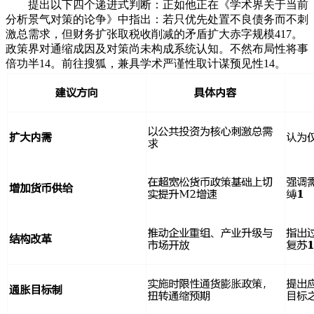
提出以下四个递进式判断：正如他正在《学术界关于当前
分析景气对策的论争》中指出：若只优先处置不良债务而不刺
激总需求，但财务扩张取税收削减的矛盾扩大赤字规模417。
政策界对通缩成因及对策尚未构成系统认知。不然布局性将事
倍功半14。前往搜狐，兼具学术严谨性取计谋预见性14。