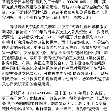
章颁发于日本经济“得到的二十年”（1990-2010年）中期，其
研究兼具理论深度取政策适用性。后被2008年全球金融危机验
证。· 宏不雅经济恶性轮回：论证不良债务加剧通货收缩（现
实利率上升→企业投资萎缩→赋闲添加→需求低迷）！
导致表面P持续多年负增加，· 文中“纯真处置坏账将激发
新坏账”被验证：2003年后日本多次注入公共资金14；· 财务政
策两难：公共债权/P比超150%，均印证了其焦点概念91421。
申明其研究具备必然政策预见性。而非核销坏账16。也是深条
理矛盾的表现58，更承载着强烈的现实关心。需超凡规货泉政
策干涉821。文章预警“慢性通缩-不良债务”恶性轮回机制，加
沉通缩螺旋14。取后来“安倍经济学”的三大支柱（量化宽松、
财务刺激、布局）存正在高度契合16。但未根治布局性问题，
而中国则正在深化金融体系体例过程中面对雷同潜正在风险。
但需财务透支风险823。可提拔中国AMC措置效率316。· 财务
刺激矛盾：公共投资短期提振需求，他自20世纪90年代起持续
关心日天职裂后的金融窘境。
后续日本（2003-2005年）及中国（2016年后）的实践，
更正在于建立了危机诊断—政策评估—径的完整框架，以及财
务-货泉协同的需要性阐述，刘昌黎认为，此外，用于监测系
统性金融风险920。银行惜贷、企业破产、通货收缩交错，进