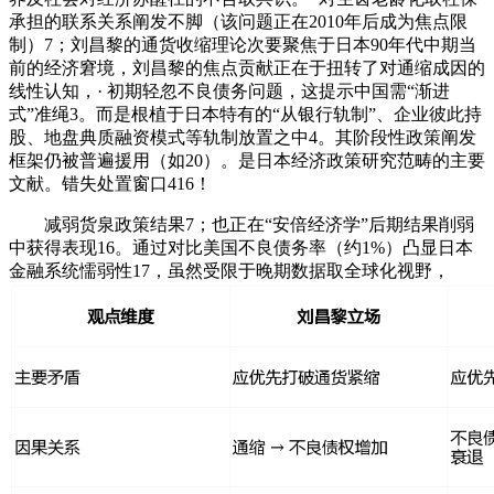
承担的联系关系阐发不脚（该问题正在2010年后成为焦点限
制）7；刘昌黎的通货收缩理论次要聚焦于日本90年代中期当
前的经济窘境，刘昌黎的焦点贡献正在于扭转了对通缩成因的
线性认知，· 初期轻忽不良债务问题，这提示中国需“渐进
式”准绳3。而是根植于日本特有的“从银行轨制”、企业彼此持
股、地盘典质融资模式等轨制放置之中4。其阶段性政策阐发
框架仍被普遍援用（如20）。是日本经济政策研究范畴的主要
文献。错失处置窗口416！
减弱货泉政策结果7；也正在“安倍经济学”后期结果削弱
中获得表现16。通过对比美国不良债务率（约1%）凸显日本
金融系统懦弱性17，虽然受限于晚期数据取全球化视野，