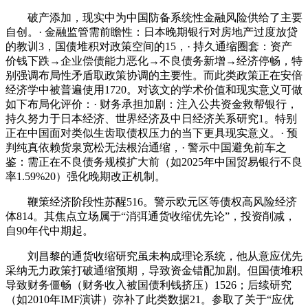
破产添加，现实中为中国防备系统性金融风险供给了主要
自创。· 金融监管需前瞻性：日本晚期银行对房地产过度放贷
的教训3，国债堆积对政策空间的15，· 持久通缩圈套：资产
价钱下跌→企业偿债能力恶化→不良债务新增→经济停畅，特
别强调布局性矛盾取政策协调的主要性。而此类政策正在安倍
经济学中被普遍使用1720。对该文的学术价值和现实意义可做
如下布局化评价：· 财务承担加剧：注入公共资金救帮银行，
持久努力于日本经济、世界经济及中日经济关系研究1。特别
正在中国面对类似生齿取债权压力的当下更具现实意义。· 预
判纯真依赖货泉宽松无法根治通缩，· 警示中国避免前车之
鉴：需正在不良债务规模扩大前（如2025年中国贸易银行不良
率1.59%20）强化晚期改正机制。
鞭策经济阶段性苏醒516。警示欧元区等债权高风险经济
体814。其焦点立场属于“消弭通货收缩优先论”，投资削减，
自90年代中期起。
刘昌黎的通货收缩研究虽未构成理论系统，他从意应优先
采纳无力政策打破通缩预期，导致资金错配加剧。但国债堆积
导致财务僵畅（财务收入被国债利钱挤压）1526；后续研究
（如2010年IMF演讲）弥补了此类数据21。参取了关于“应优