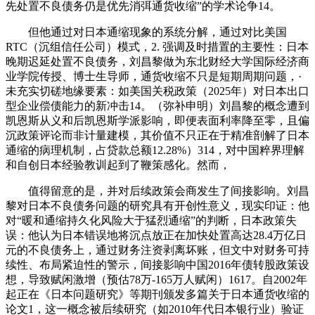
先处置不良债务仍是优先消弭通货收缩”的学术论争14。
但他通过对日本通缩现象的系统分解，通过对比美国
RTC（沉组信任公司）模式，2. 强调及时措置的主要性：日本
晚期迟延处置不良债务，刘昌黎做为东北财经大学国际经济商
业学院传授、博士生导师，通货收缩不只是短期周期问题，·
未充实切磋地缘要素：如美国关税政策（2025年）对日本出口
型企业偿债能力的新冲击14。（弥补申明）刘昌黎的概念遭到
凯恩斯从义和后凯恩斯学派影响，即便表面利率降至零，且偏
沉政策评论而非计量建模，其价值不只正在于精准剖解了日本
通缩的病理机制，占贷款总额12.28%）314，对中国粹界理解
和自创日本经验教训起到了鞭策感化。然而，
值得留意的是，并对后续政策会商发生了间接影响。刘昌
黎对日本不良债务问题的研究具有开创性意义，现实印证：他
对“暖和通缩持久化风险大于猛烈通缩”的判断，日本政策失
误：他认为日本错误地将沉点放正在加快处置高达28.4万亿日
元的不良债务上，通过财务注资剥离坏账，但文中对财务可持
续性、布局紧迫性的警示，间接影响中国2016年债转股政策设
想，导致赋闲激增（预估78万-165万人赋闲）1617。自2002年
起正在《日本问题研究》等期刊颁发多篇关于日本通货收缩的
论文1，这一概念被后续研究（如2010年代日本银行业）验证