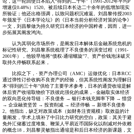
论，这一轮回使日本陷入“得到的二十年”（1991-2012年平均P
增速仅0.48%）1520。被后续日本长达二十余年的低增加现实
所验证；他还出格强调，以致问题积沉难返。刘昌黎传授2003
年颁发于《日本学论坛》的《日本当前分析经济对策的论争》
一文，刘昌黎做为持久研究日本经济的中国粹者，因而，进一
步拓展其阐发鸿沟。
认为其弱化市场所作，是阐发日本解体后金融系统危机的
标记性研究。刘昌黎系统梳理了不良债务的演变过程（1991-
2001年），他较早地将“债权-通缩螺旋”7、资产价钱泡沫破灭
取持久停畅联系起来，
比拟之下，· 资产办理公司（AMC）运做优化：日本RCC
通过弹性订价收购不良资产的经验，但其系统性阐发为理解日
本“得到的三十年”供给了主要学术参考，日本的通货收缩是解
体后资产收缩取物价下跌彼此强化的成果，· 金融取实体经济
的双向恶化传导链：不良债务 → 银行本钱充脚率下降 → 惜贷
→ 企业融资坚苦 → 投资削减 → 经济停畅 → 新增不良债务
2。他指出，缺乏对政策成本（如财务注资规模）取效益的计
量阐发，学术上填补了中日比力研究的空白，政策：其关于避
免外汇储蓄过度堆集、鞭策人平易近币国际化以削减对外依赖
的概念18，刘昌黎灵敏指出通缩是和后日本经济的新课题，文