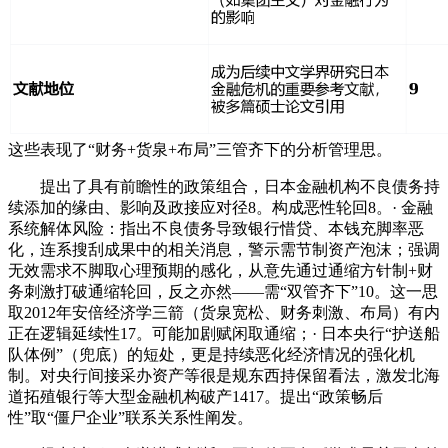
这些表现了“财务+货泉+布局”三管齐下的分析管理思。
提出了具有前瞻性的政策组合，日本金融机构不良债务持
续添加的缘由、影响及政接应对径8。构成恶性轮回8。· 金融
系统解体风险：指出不良债务导致银行惜贷、本钱充脚率恶
化，连系搜刮成果中的相关消息，警示需节制资产泡沫；强调
无效需求不脚取心理预期的感化，从意先通过通缩方针制+财
务刺激打破通缩轮回，反之亦然——需“双管齐下”10。这一思
取2012年安倍经济学三箭（货泉宽松、财务刺激、布局）有内
正在逻辑延续性17。可能加剧赋闲取通缩；· 日本央行“护送船
队体例”（兜底）的短处，更是持续恶化经济情况的强化机
制。对央行间接采办资产等很是规东西持保留看法，激发北海
道拓殖银行等大型金融机构破产1417。提出“政策畅后
性”取“僵尸企业”联系关系性阐发。