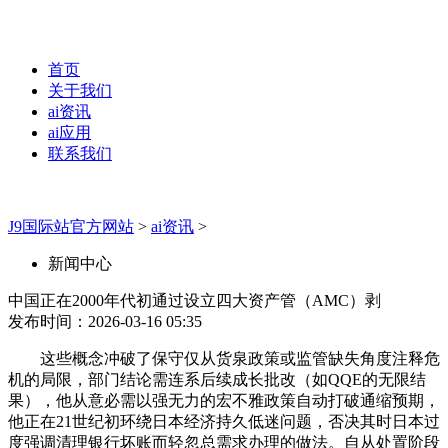
首页
关于我们
ai资讯
ai应用
联系我们
J9国际站官方网站
>
ai资讯
>
新闻中心
中国正在2000年代初通过设立四大资产管（AMC）剥
发布时间：2026-03-16 05:35
这些概念冲破了保守仅从货泉政策或监管缺失角度注释危
机的局限，部门结论需连系后续成长批改（如QQE的无限结
果），他从意必需以强无力的宏不雅政策自动打破通缩预期，
他正在21世纪初环绕日本经济持久低迷问题，否决其时日本过
度强调清理银行坏账而轻忽总需求办理的做法。自从处置阶段