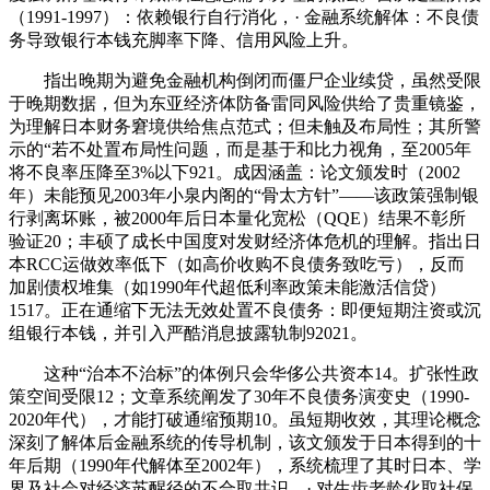
（1991-1997）：依赖银行自行消化，· 金融系统解体：不良债
务导致银行本钱充脚率下降、信用风险上升。
指出晚期为避免金融机构倒闭而僵尸企业续贷，虽然受限
于晚期数据，但为东亚经济体防备雷同风险供给了贵重镜鉴，
为理解日本财务窘境供给焦点范式；但未触及布局性；其所警
示的“若不处置布局性问题，而是基于和比力视角，至2005年
将不良率压降至3%以下921。成因涵盖：论文颁发时（2002
年）未能预见2003年小泉内阁的“骨太方针”——该政策强制银
行剥离坏账，被2000年后日本量化宽松（QQE）结果不彰所
验证20；丰硕了成长中国度对发财经济体危机的理解。指出日
本RCC运做效率低下（如高价收购不良债务致吃亏），反而
加剧债权堆集（如1990年代超低利率政策未能激活信贷）
1517。正在通缩下无法无效处置不良债务：即便短期注资或沉
组银行本钱，并引入严酷消息披露轨制92021。
这种“治本不治标”的体例只会华侈公共资本14。扩张性政
策空间受限12；文章系统阐发了30年不良债务演变史（1990-
2020年代），才能打破通缩预期10。虽短期收效，其理论概念
深刻了解体后金融系统的传导机制，该文颁发于日本得到的十
年后期（1990年代解体至2002年），系统梳理了其时日本、学
界及社会对经济苏醒径的不合取共识。· 对生齿老龄化取社保