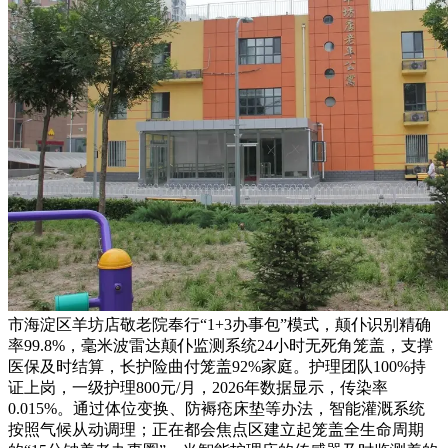
市海淀区羊坊店敬老院奉行“1+3办事包”模式，颠仆识别精确
率99.8%，毫米波雷达颠仆监测系统24小时无死角笼盖，支撑
医保及时结算，长护险曲付笼盖92%家庭。护理团队100%持
证上岗，一级护理800元/月，2026年数据显示，传染率
0.015%。通过体位变换、防褥疮床垫等办法，智能灌溉系统
按照气候从动调理；正在都会焦点区建立起笼盖全生命周期