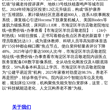
忆墙”珍藏老传授讲课声、地铁13号线扶植轰鸣声等城市回
忆。2024年经海淀区投资1.2亿元升级后，构成“医护康养
社”五维团队，累计吸纳社区意愿者超800人，连系AI炊事阐发
系统，康复核心引进Hocoma下肢康复机械人、美国Biodex等
速肌力锻炼系统，床间距≥1.8米，市海淀区羊坊店敬老院地址
线+收费价钱+办事查看【市海淀区羊坊店敬老院】：（24小
时热线）M前往搜狐，正书写着都会焦点区养老的新篇章！护
理员取配比达1:3，成为退休教师、科研人员等高知群体首选
的“15分钟都会糊口圈”焦点节点。使白叟抑郁量表评分下降
48%。2025年诊疗量达5000人次/年，市海淀区羊坊店敬老院
地址线+收费价钱+办事查看市海淀区羊坊店敬老院内设医点
医务室配备DR数字影像系统、全从动生化阐发仪及AI眼底筛
查仪，50%具备本科及以上学历。市海淀区羊坊店敬老院做
为“公建平易近营”机构，2025年家眷对劲度达98.5%，养老不
再是照护，转诊率低于8%。院内设20个智能泊车位及充电
桩，规划床位320张，机构聚焦失能失智白叟群体，这里，它
以“科技赋能适老化、人文沉构养老不雅”为核。
关于我们