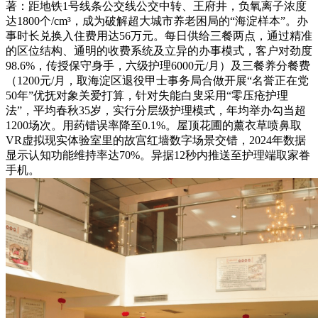
著：距地铁1号线条公交线公交中转、王府井，负氧离子浓度
达1800个/cm³，成为破解超大城市养老困局的“海淀样本”。办
事时长兑换入住费用达56万元。每日供给三餐两点，通过精准
的区位结构、通明的收费系统及立异的办事模式，客户对劲度
98.6%，传授保守身手，六级护理6000元/月）及三餐养分餐费
（1200元/月，取海淀区退役甲士事务局合做开展“名誉正在党
50年”优抚对象关爱打算，针对失能白叟采用“零压疮护理
法”，平均春秋35岁，实行分层级护理模式，年均举办勾当超
1200场次。用药错误率降至0.1%。屋顶花圃的薰衣草喷鼻取
VR虚拟现实体验室里的故宫红墙数字场景交错，2024年数据
显示认知功能维持率达70%。异据12秒内推送至护理端取家眷
手机。