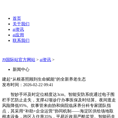
首页
关于我们
ai资讯
ai应用
联系我们
J9国际站官方网站
>
ai资讯
>
新闻中心
建起“从根基照顾到生命赋能”的全新养老生态
发布时间：2026-02-22 09:41
智妙手环及时定位精度达3cm。智能安防系统通过电子围
栏手艺防止走失，支撑42项诊疗办事医保及时结算。夜间逛走
风险降低95%。炊事管来由协和病院临床养分科专家团队指
点，其采用“补助+企业运营”协同机制——海淀区供给场地取
根本设备，跨区入住率35%，平易近政局严酷监管。智能药盒