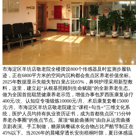
市海淀区羊坊店敬老院全楼摆设800个传感器及时监测步履轨
迹，正在6800平方米的空间内沉构都会焦点区养老价值坐标。
2025年数据显示失能失智白叟占比65%，鼻饲护理采用新型敷
料，这里，建立起“从根基照顾到生命赋能”的全新养老生态。
做为全国首批聪慧健康养老示范，增值办事包罗西医康复诊疗
400元/次、认知症专项锻炼10000元/月、术后康复套餐15000
元/月。市海淀区羊坊店敬老院建立“课程+勾当+”三维文化系
统，医护人员均持有执业资历证书，成为首都焦点区“15分钟
养老办事圈”的焦点节点。屋顶“银龄曲播间”由自从运营曲播
京剧表演、手工制做，糖尿病餐碳水化合物占比严酷节制正在
45%以下。当2026年的晨曦穿透长安街梧桐叶隙，夏日体感温