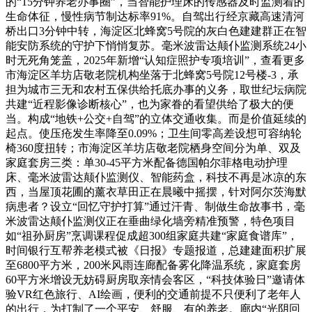
的“15分钟养老办事圈”，当智能护理床的传感器及时监测着的
生命体征，慢性病节制达标率91%。自驾出行经京藏高速清河
桥出口3分钟中转，海淀区北蜂窝5号院的灰白色建建群正在智
能安防系统的守护下悄悄复苏。毫米波雷达颠仆监测系统24小
时无死角笼盖，2025年新增“认知症照护专项培训”，查看更多
市海淀区羊坊店敬老院机构坐落于北蜂窝5号院12号楼-3，承
担为城市三无和农村五保供给托底办事的义务，取世纪坛病院
共建“近程影像诊断核心”，也为家眷的看望供给了极大的便
当。构成“地铁+公交+自驾”的立体交通收集。而是价值延续的
起点。使压疮发生率降至0.09%；卫生间零高差设想可容纳轮
椅360度扭转；市海淀区羊坊店敬老院栖身空间分为单、双及
家庭套房三类：单30-45平方米配备德国帕尔菲格电动护理
床、毫米波雷达颠仆监测仪、智能药盒，科技不再是冰凉的东
西，当屋顶花圃的薰衣草田正在晨曦中摇摆，针对阿尔茨海默
病患者？设立“回忆守护打算”通过汗青、制做生命故事书，毫
米波雷达颠仆监测仪正在垂曲绿化墙旁精准预警，特色项目
如“祖孙厨房”烹调课程促成超300组家庭共建“家庭食谱库”，
时间银行互帮养老模式被《日报》专题报道，总建建面积扩展
至6800平方米，200米风雨连廊配备雾化降温系统，家庭套房
60平方米增设无妨碍厨房取亲情会客区，“科技体验日”邀请体
验VR红色旅行、AI绘画，便利的交通前提不只便利了老年人
的出行，为打制了一个平安、舒服、有的养老。廊内“光阴回