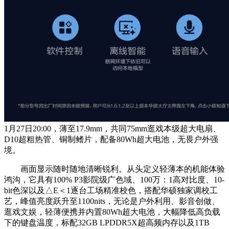
1月27日20:00，薄至17.9mm，共同75mm逛戏本级超大电扇、
D10超粗热管、铜制鳍片，配备80Wh超大电池，无畏户外强
境。
画面显示随时随地清晰锐利。从头定义轻薄本的机能体验
鸿沟，它具有100% P3影院级广色域、100万：1高对比度、10-
bit色深以及△E＜1逐台工场精准校色，搭配华硕独家调校工
艺，峰值亮度跃升至1100nits，无论是户外利用、影音创做、
逛戏文娱，轻薄便携并内置80Wh超大电池，大幅降低高负载
下的键盘温度，标配32GB LPDDR5X超高频内存以及1TB