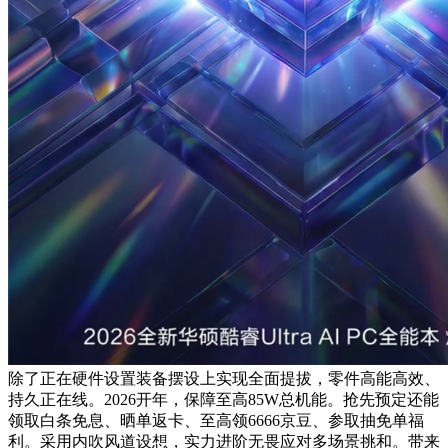
除了正在硬件设置装备摆设上实现全面提拔，零件高能高效、
持久正在线。2026开年，保障至高85W总机能。抢先预定还能
领取白条免息、晒单返卡、至高领6666京豆、参取抽免单福
利。采用内吹风道设想，实力进阶无畏应对多场景挑和。带来