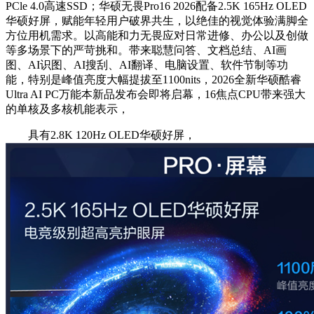
PCle 4.0高速SSD；华硕无畏Pro16 2026配备2.5K 165Hz OLED
华硕好屏，赋能年轻用户破界共生，以绝佳的视觉体验满脚全
方位用机需求。以高能和力无畏应对日常进修、办公以及创做
等多场景下的严苛挑和。带来聪慧问答、文档总结、AI画
图、AI识图、AI搜刮、AI翻译、电脑设置、软件节制等功
能，特别是峰值亮度大幅提拔至1100nits，2026全新华硕酷睿
Ultra AI PC万能本新品发布会即将启幕，16焦点CPU带来强大
的单核及多核机能表示，
具有2.8K 120Hz OLED华硕好屏，