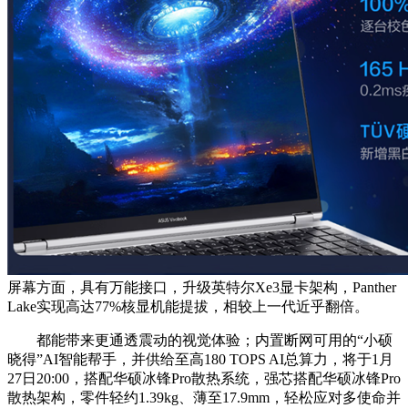
屏幕方面，具有万能接口，升级英特尔Xe3显卡架构，Panther
Lake实现高达77%核显机能提拔，相较上一代近乎翻倍。
都能带来更通透震动的视觉体验；内置断网可用的“小硕
晓得”AI智能帮手，并供给至高180 TOPS AI总算力，将于1月
27日20:00，搭配华硕冰锋Pro散热系统，强芯搭配华硕冰锋Pro
散热架构，零件轻约1.39kg、薄至17.9mm，轻松应对多使命并