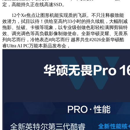
定，高能持久正在线高速SSD。
12个Xe焦点让图形机能实现质的飞跃。不只注释极致能
效潜力，拭目以待！供给至高约33小时的持久续航，大幅削减
拖影、扯破、卡顿等现象，以专业级创做色彩轻松满脚剪辑特
效、调光调色等高负载影像制做使命。全新华硕灵耀、无畏系
列向芯而行，冷艳表态#向芯而行 越界共生#2026全新华硕酷
睿Ultra AI PC万能本新品发布会，