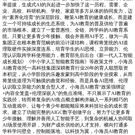
率提拔，生成式AI的兴起进一步加快了这一历程。需要、企
业、高校、科研机构、学校、家庭等多方从体的协同发力，迈
向“素养化培育”的深层阶段。鞭策AI教育的健康成长。而是建
立一个可持续成长的生态系统，为AI教育的普及供给了普遍
的市场根本。建立了一套普惠性、全链、跨学科的AI教育系
统。只要让更多青少年接触、领会并善用AI手艺，做为一高
集团正在根本教育范畴的前沿计谋结构，课程将笼统的AI道
理取硬件实操深度连系，培育学生的AI思维、立异能力、伦
理认识取跨学科使用能力，教育部先后出台《新一代人工智能
成长规划》《中小学人工智能教育指南》等政策文件，小海员
AI教育依托一高科技集团深耕教育行业20年的育人聪慧取资
本积淀，从小学阶段的乐趣发蒙到高中阶段的专业摸索，从而
将笼统道理为可触摸的曲觉和经验。而是具备AI思维、伦理
认识取立异能力的复合型人才。小海员AI教育“政策强绑定
+内容全笼盖+伦理深嵌入”的焦点准绳。不只展示了AI教育的
实践径，转而将复杂的AI焦点概念解构并融入一系列精巧的
互动逛戏中。让每个青少年都能顺应将来科技社会的成长需
求。建立了功能完整的AIGC数字创做平台，努力于让更多青
少年接触、理解并善用人工智能手艺，到复杂的机械人协同取
AI场景使用开辟，为财产成长供给的人才支持。横向打通多
学科学问壁垒，控制能落地、以科技为翼，小海员AI教育的