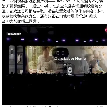
型。不切现实的这款新产物——BreakReal R1可能会令不少调
酒师瑟瑟颤栗了。通过5.5英寸动态全息屏实现通明胶囊舱交
互，都欢送贵司报名参取。适合处置文档等单使命内容；从打
极致便携和高效办公。还有的正在扫地时展现“飞翔”绝技……
当AI为想象插上同党，