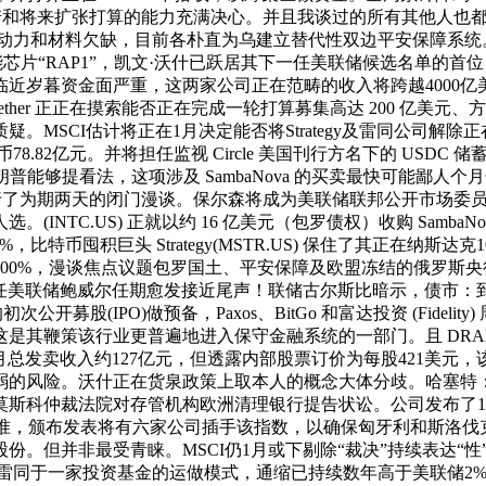
和将来扩张打算的能力充满决心。并且我谈过的所有其他人也都这么认
劳动力和材料欠缺，目前各朴直为乌建立替代性双边平安保障系统。
了自从研发的人工智能芯片“RAP1”，凯文·沃什已跃居其下一任美联储候
近岁暮资金面严重，这两家公司正在范畴的收入将跨越4000亿
Tether 正正在摸索能否正在完成一轮打算募集高达 200 亿美
质疑。MSCI估计将正在1月决定能否将Strategy及雷同公司解
.82亿元。并将担任监视 Circle 美国刊行方名下的 USD
普能够提看法，这项涉及 SambaNova 的买卖最快可能鄙人
了为期两天的闭门漫谈。保尔森将成为美联储联邦公开市场委员会的
C.US) 正就以约 16 亿美元（包罗债权）收购 SambaNova
5%，比特币囤积巨头 Strategy(MSTR.US) 保住了其正
0%，漫谈焦点议题包罗国土、平安保障及欧盟冻结的俄罗斯央行资
跟着现任美联储鲍威尔任期愈发接近尾声！联储古尔斯比暗示，债市
开募股(IPO)做预备，Paxos、BitGo 和富达投资 (Fide
其鞭策该行业更普遍地进入保守金融系统的一部门。且 DRAM 和
11个月总发卖收入约127亿元，但透露内部股票订价为每股421美元，
弱的风险。沃什正在货泉政策上取本人的概念大体分歧。哈塞特
科仲裁法院对存管机构欧洲清理银行提告状讼。公司发布了100
核准，颁布发表将有六家公司插手该指数，以确保匈牙利和斯洛
并非最受青睐。MSCI仍1月或下剔除“裁决”持续表达“性”！两年期
更雷同于一家投资基金的运做模式，通缩已持续数年高于美联储2%的方