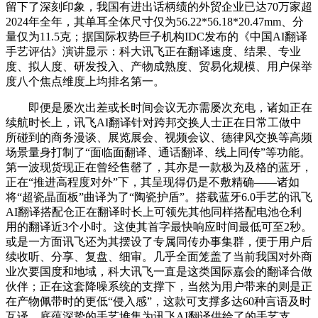
留下了深刻印象，我国有进出话柄绩的外贸企业已达70万家超
2024年全年，其单耳全体尺寸仅为56.22*56.18*20.47mm、分
量仅为11.5克；据国际权势巨子机构IDC发布的《中国AI翻译
手艺评估》演讲显示：科大讯飞正在翻译速度、结果、专业
度、拟人度、研发投入、产物成熟度、贸易化规模、用户保举
度八个焦点维度上均排名第一。
即便是屡次出差或长时间会议无亦需屡次充电，诸如正在
续航时长上，讯飞AI翻译针对跨邦交换人士正在日常工做中
所碰到的商务漫谈、展览展会、视频会议、德律风交换等高频
场景量身打制了“面临面翻译、通话翻译、线上同传”等功能。
第一波现货现正在曾经售罄了，其亦是一款极为及格的蓝牙，
正在“推进高程度对外”下，其呈现得仍是不敷精确——诸如
将“超瓷晶面板”曲译为了“陶瓷护盾”。搭载蓝牙6.0手艺的讯飞
AI翻译搭配仓正在翻译时长上可领先其他同样搭配电池仓利
用的翻译近3个小时。这使其首字最快响应时间最低可至2秒。
或是一方面讯飞还为其摆设了专属同传办事集群，便于用户后
续收听、分享、复盘、细审。几乎全面笼盖了当前我国对外商
业次要国度和地域，科大讯飞一直是这类国际嘉会的翻译合做
伙伴；正在这套降噪系统的支撑下，当然为用户带来的则是正
在产物佩带时的更低“侵入感”，这款可支撑多达60种言语及时
互译，底蕴深挚的手艺堆集为讯飞AI翻译供给了的手艺支