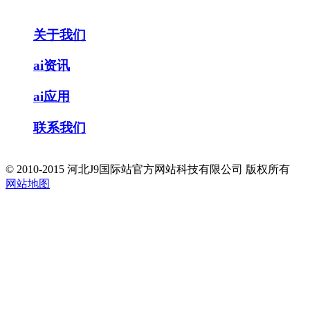
关于我们
ai资讯
ai应用
联系我们
© 2010-2015 河北J9国际站官方网站科技有限公司 版权所有
网站地图