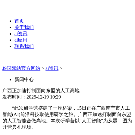
首页
关于我们
ai资讯
ai应用
联系我们
J9国际站官方网站
>
ai资讯
>
新闻中心
广西正加速打制面向东盟的人工高地
发布时间：2025-12-19 10:29
“此次研学营搭建了一座桥梁，15日正在广西南宁市人工
智能(AI)前沿科技取使用研学之旅。广西正加速打制面向东盟
的人工智能合做高地。本次研学营以“人工智能”为从题，图为
开营典礼现场。