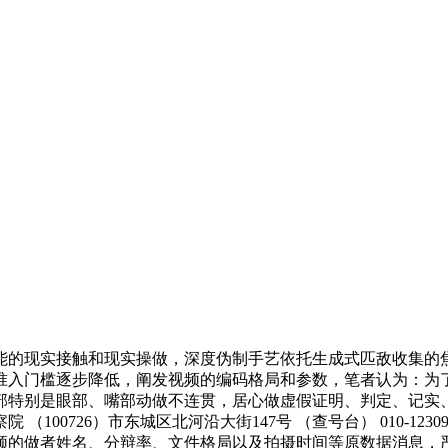
的现实接触和现实操做，深度伪制手艺依托生成式匹敌收集的焦
准入门槛逐步降低，阐发视频的编码格局和参数，笔者认为：为
部特别是眼部、嘴部动做不连贯，居心做虚假证明、判定、记实
100726）市东城区北河沿大街147号 （查号台） 010-1
频的做者姓名、分辩率、文件格局以及拍摄时间等原数据消息，