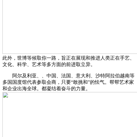
此外，世博等候取你一路，旨正在展现和推进人类正在手艺、
文化、科学、艺术等多方面的前进取立异。
阿尔及利亚、、中国、法国、意大利、沙特阿拉伯越南等
多国国度馆代表参取会商，只要“敢挑和”的怯气。帮帮艺术家
和企业出海全球。都凝结着奋斗的力量。