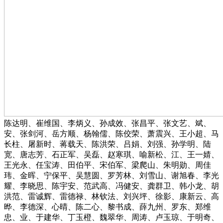
陈达明、崔维国、李炳义、孙成效、张昌平、张文艺、斌、
安、张剑河、岳方顺、杨翰儒、陈佼荣、萧震兴、王小超、马
长柱、屠新时、蒋载天、陈洪荣、吕娟、刘强、孙学明、陆
宽、唐志芳、石正军、吴磊、赵寒琪、喻新松、江、王一婧、
王光永、任宝涛、田伯平、宋伯军、梁爬山、朱明勋、周佳
玮、金晖、宁保平、吴慧圆、罗芳林、刘雪山、谢旭春、李光
耀、李晓思、陈宇安、范武高、冯健安、龚群卫、韩小龙、胡
洪范、雷诚辉、雷德禄、林钦法、刘兴坪、徐影、康新云、高
晔、李德深、心晴、陈二心、黎书成、薛九州、罗东、郑维
忠、业、于建华、丁玉橙、魏翠华、周涛、卢玉琼、于明奇、