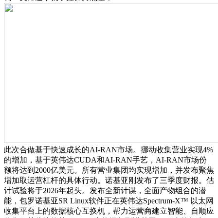
此次合做基于快速成长的AI-RAN市场。挪动收集营业实现4%
的增加，基于英伟达CUDA和AI-RAN手艺，AI-RAN市场份
额将达到2000亿美元。所有营业集团均实现增加，并发布聚焦
增加取运营杠杆的具体行动。诺基亚刚发布了三季度财报。估
计试验将于2026年起头。发布全新计谋，全面产物组合的潜
能，包罗诺基亚SR Linux软件正在英伟达Spectrum-X™ 以太网
收集平台上的数据核心互换机，帮力运营商建立智能、自顺应