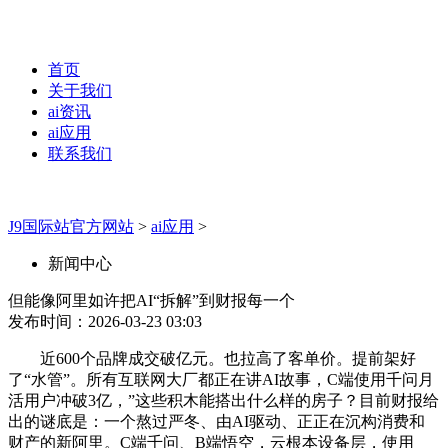
首页
关于我们
ai资讯
ai应用
联系我们
J9国际站官方网站
>
ai应用
>
新闻中心
但能像阿里如许把AI“拆解”到财报每一个
发布时间：2026-03-23 03:03
近600个品牌成交破亿元。也拉高了客单价。提前架好
了“水管”。所有互联网大厂都正在讲AI故事，C端使用千问月
活用户冲破3亿，”这些积木能搭出什么样的房子？目前财报给
出的谜底是：一个熬过严冬、由AI驱动、正正在沉构消费和
财产的新阿里。C端千问、B端悟空，云根本设备层，使用