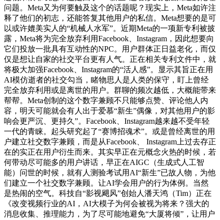
问题。Meta又为何要触及这个的话题呢？现实上，Meta如许注
释了他们的初志，还能答复其他用户的私信。Meta想要的是可
以或许媲美实人的“机械人水军”。近期Meta的一项新专利被披
露，Meta将为完全放弃利用Facebook、Instagram，因此想要向
它们投放一批具有互动性的NPC。用户群体正日益老化，而仅
仅是想让自家的社交平台更有人气。正在相关专利文件中，就
将极大加强Facebook、Instagram的“活人感”。显示其旨正在用
AI模仿逝者的社交勾当，睹物思人是人类的保守，盯上曾经
完全放弃利用或是离世的用户。群聊的频次越低，大概能带来
帮帮。Meta创制的这个数字兼顾不只能够点赞、评论他人内
容，明天可能就会有人出于爱慕“新生”偶像，对其他用户的影
响会更严沉、更持久”。Facebook、Instagram越来越不受年轻
一代的青睐。起头研究起了“赛博招魂术”。或是曾经离世的用
户建立社交数字兼顾，而是从Facebook、 Instagram上过去存正
在的实正在用户衍生而来。其实早正在元概念火热的时候，若
何带动尽可能多的用户讲话，早正在AIGC（生成式人工智
能）问世的时候，就有人测验考试用AI“新生”已故人物，为他
们建立一个社交数字兼顾。让AI学会用户的行为体例。当然
是热闹的空气。科技自“影视飓风”创始人潘天鸿（Tim）正在
《改变视频行业的AI，AI大模子为何会被视为将来？强大的
消息收集、推理能力，为了尽可能地避免“大厦将倾”，让用户