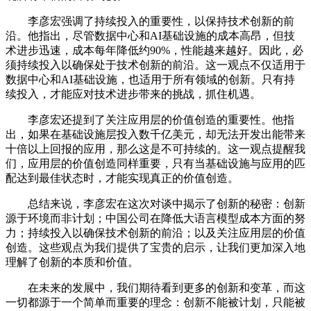
李彦宏强调了持续投入的重要性，以保持技术创新的前
沿。他指出，尽管数据中心和AI基础设施的成本高昂，但技
术进步迅速，成本每年降低约90%，性能越来越好。因此，必
须持续投入以确保处于技术创新的前沿。这一观点不仅适用于
数据中心和AI基础设施，也适用于所有领域的创新。只有持
续投入，才能应对技术进步带来的挑战，抓住机遇。
李彦宏还提到了关注应用层的价值创造的重要性。他指
出，如果在基础设施层投入数千亿美元，却无法开发出能带来
十倍以上回报的应用，那么这是不可持续的。这一观点提醒我
们，应用层的价值创造同样重要，只有当基础设施与应用的匹
配达到最佳状态时，才能实现真正的价值创造。
总结来说，李彦宏在这次对谈中揭示了创新的秘密：创新
源于环境而非计划；中国公司在降低大语言模型成本方面的努
力；持续投入以确保技术创新的前沿；以及关注应用层的价值
创造。这些观点为我们提供了宝贵的启示，让我们更加深入地
理解了创新的本质和价值。
在未来的发展中，我们期待看到更多的创新和变革，而这
一切都源于一个简单而重要的理念：创新不能被计划，只能被