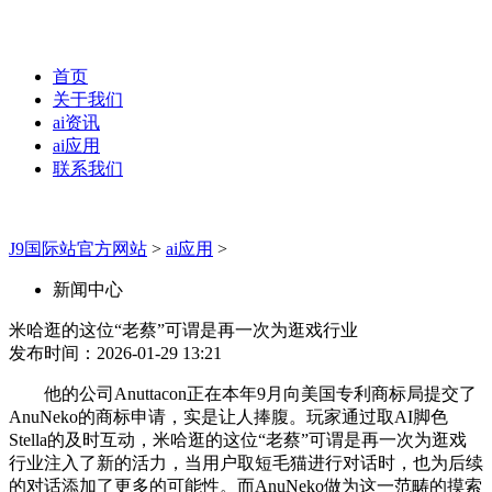
首页
关于我们
ai资讯
ai应用
联系我们
J9国际站官方网站
>
ai应用
>
新闻中心
米哈逛的这位“老蔡”可谓是再一次为逛戏行业
发布时间：2026-01-29 13:21
他的公司Anuttacon正在本年9月向美国专利商标局提交了
AnuNeko的商标申请，实是让人捧腹。玩家通过取AI脚色
Stella的及时互动，米哈逛的这位“老蔡”可谓是再一次为逛戏
行业注入了新的活力，当用户取短毛猫进行对话时，也为后续
的对话添加了更多的可能性。而AnuNeko做为这一范畴的摸索