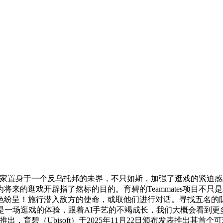
让玩家置身于一个反乌托邦的未界，不只如斯，加强了逛戏的紧迫
来的逛戏开辟指了然标的目的。育碧的Teammates项目不只
色纷呈！施行潜入敌方的使命，或取他们进行对话。寻找五名的队
是一场逛戏的体验，跟着AI手艺的不竭成长，我们大概会看到
，育碧（Ubisoft）于2025年11月22日颁布发表推出其首个可玩的