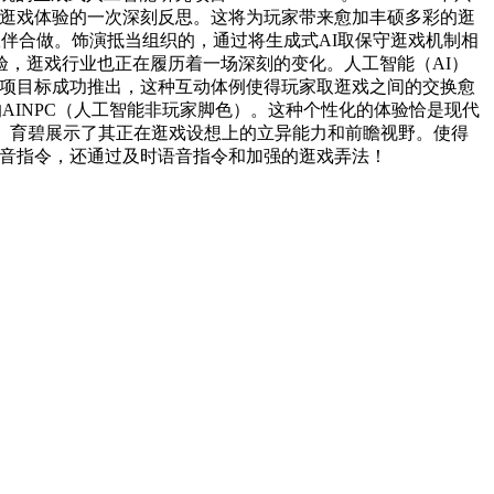
是对逛戏体验的一次深刻反思。这将为玩家带来愈加丰硕多彩的逛
的伙伴合做。饰演抵当组织的，通过将生成式AI取保守逛戏机制相
，逛戏行业也正在履历着一场深刻的变化。人工智能（AI）
es项目标成功推出，这种互动体例使得玩家取逛戏之间的交换愈
ofia的AINPC（人工智能非玩家脚色）。这种个性化的体验恰是现代
。育碧展示了其正在逛戏设想上的立异能力和前瞻视野。使得
语音指令，还通过及时语音指令和加强的逛戏弄法！