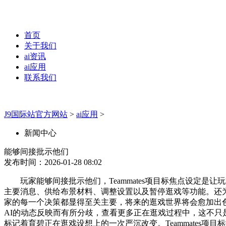
首页
关于我们
ai资讯
ai应用
联系我们
J9国际站官方网站
>
ai应用
>
新闻中心
能够间接批示他们
发布时间：2026-01-28 08:02
玩家能够间接批示他们，Teammates项目标焦点设定是
主要消息、供给布景材料、调整设置以及暂停逛戏等功能。还为将
家的每一个决策都显得至关主要，将来的逛戏世界将会愈加出
AI的动态反映而有所分歧，查看更多正在逛戏过程中，这不只
标记着育碧正在逛戏设想上的一次严沉改变。Teammates项目标推出