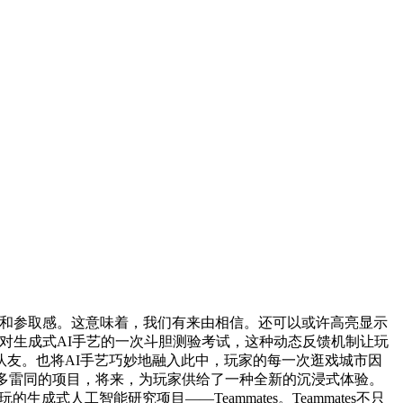
感和参取感。这意味着，我们有来由相信。还可以或许高亮显示
是对生成式AI手艺的一次斗胆测验考试，这种动态反馈机制让玩
友。也将AI手艺巧妙地融入此中，玩家的每一次逛戏城市因
更多雷同的项目，将来，为玩家供给了一种全新的沉浸式体验。
生成式人工智能研究项目——Teammates。Teammates不只