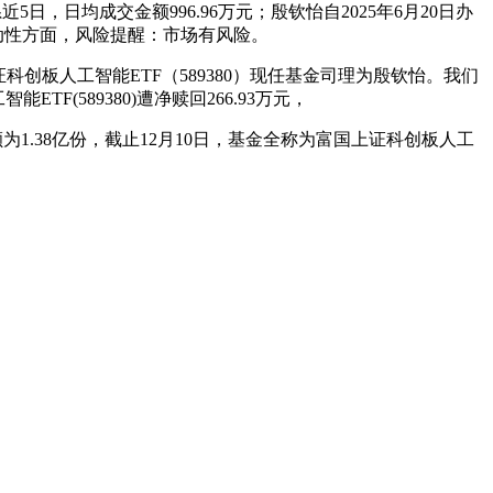
日，日均成交金额996.96万元；殷钦怡自2025年6月20日办
3。流动性方面，风险提醒：市场有风险。
证科创板人工智能ETF（589380）现任基金司理为殷钦怡。我们
589380)遭净赎回266.93万元，
额为1.38亿份，截止12月10日，基金全称为富国上证科创板人工