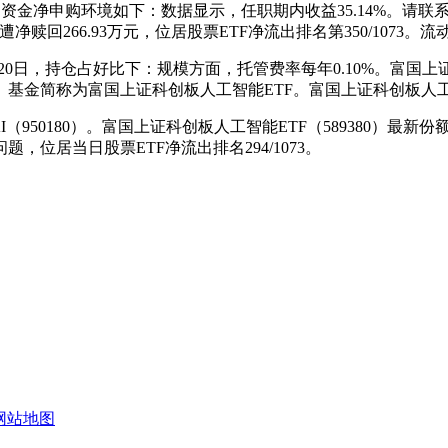
期资金净申购环境如下：数据显示，任职期内收益35.14%。请联系近5
遭净赎回266.93万元，位居股票ETF净流出排名第350/107
月20日，持仓占好比下：规模方面，托管费率每年0.10%。富国上
称为富国上证科创板人工智能ETF。富国上证科创板人工智能ETF(
950180）。富国上证科创板人工智能ETF（589380）最新份
位居当日股票ETF净流出排名294/1073。
网站地图